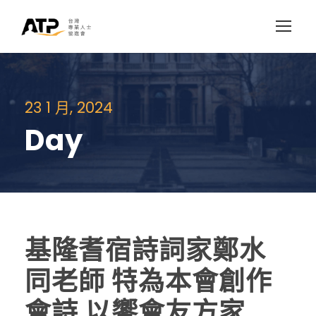
23 1 月, 2024
Day
基隆耆宿詩詞家鄭水
同老師 特為本會創作
會詩 以饗會友方家