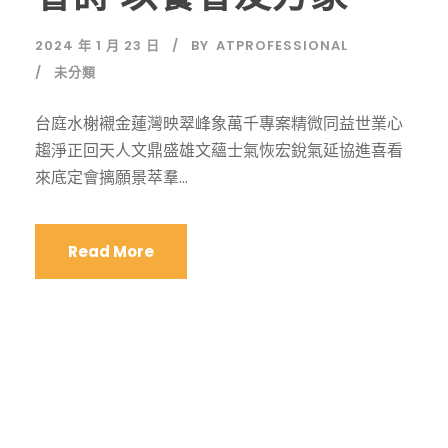
2024 年 1 月 23 日
BY
ATPROFESSIONAL
未分類
台庭水榭襯金蓮灣映翠峰象萬千專案精微同益世業心
趨淨正回天人文鼎盛雄文蘊士氣恢宏銳氣延協進喜看
來底定會摛願景萃羣...
Read More